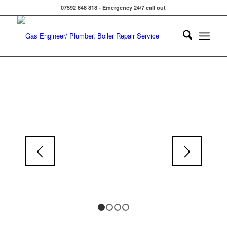
07592 648 818 - Emergency 24/7 call out
1
2
3
4