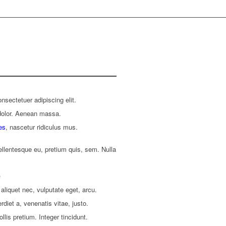
nsectetuer adipiscing elit.
dolor. Aenean massa.
es
, nascetur ridiculus mus.
ellentesque eu, pretium quis, sem. Nulla
e
 aliquet nec, vulputate eget, arcu.
rdiet a, venenatis vitae, justo.
lis pretium. Integer tincidunt.