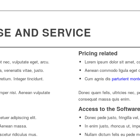
SE AND SERVICE
Pricing related
et nec, vulputate eget, arcu.
Lorem ipsum dolor sit amet, co
a, venenatis vitae, justo.
Aenean commodo ligula eget 
etium. Integer tincidunt.
Cum agnis dis
parturient mont
per nisi. Aenean vulputate
Donec quam felis, ultricies nec, p
consequat massa quis enim.
Access to the Softwar
tuer adipiscing elit.
Donec pede justo, fringilla vel,
 Aenean massa.
In enim justo, rhoncus ut, impe
scetur ridiculus mus.
Nullam dictum felis eu pede mol