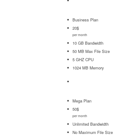
Business Plan
20
$
per month
10 GB Bandwidth
50 MB Max File Size
5 GHZ CPU
1024 MB Memory
Mega Plan
50
$
per month
Unlimited Bandwidth
No Maximum File Size