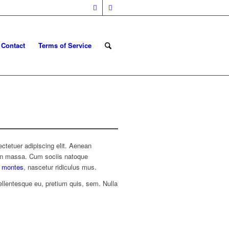
Contact
Terms of Service
ctetuer adipiscing elit. Aenean
an massa. Cum sociis natoque
t montes
, nascetur ridiculus mus.
ellentesque eu, pretium quis, sem. Nulla