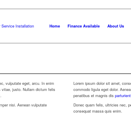
Home
Finance Available
About Us
nec, vulputate eget, arcu. In enim
Lorem ipsum dolor sit amet, conse
 vitae, justo. Nullam dictum felis
commodo ligula eget dolor. Aene
.
penatibus et magnis dis
parturien
per nisi. Aenean vulputate
Donec quam felis, ultricies nec, p
consequat massa quis enim.